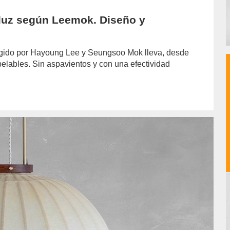
 luz según Leemok. Diseño y
irigido por Hayoung Lee y Seungsoo Mok lleva, desde
elables. Sin aspavientos y con una efectividad
hor/redaccion/