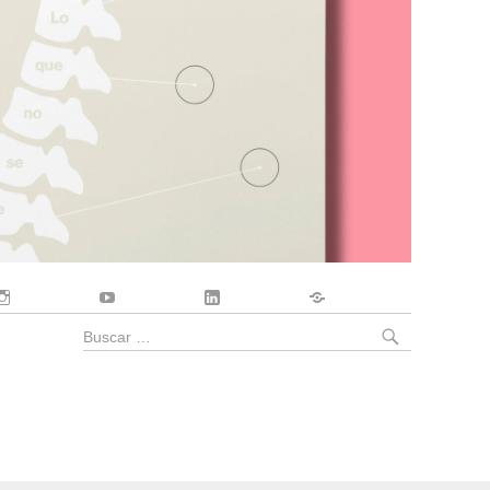
Instagram
YouTube
LinkedIn
Contacto
BUSCA
Buscar
por: