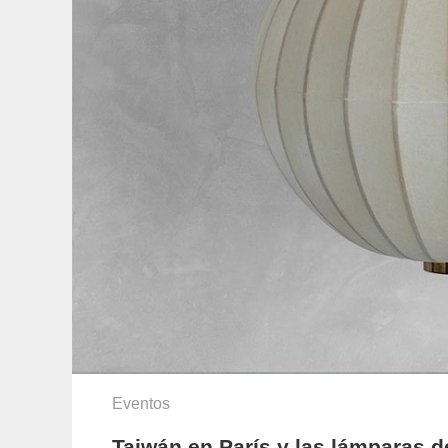
Eventos
Taiwán en París y las lámparas d