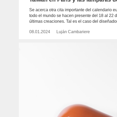
Se acerca otra cita importante del calendario e
todo el mundo se hacen presente del 18 al 22 d
últimas creaciones. Tal es el caso del diseñad
08.01.2024
Publicado
Luján Cambariere
https://www.experimenta.es/auth
el
cambariere/