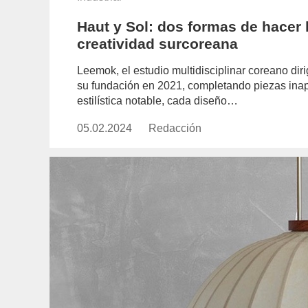
Haut y Sol: dos formas de hacer
creatividad surcoreana
Leemok, el estudio multidisciplinar coreano d
su fundación en 2021, completando piezas inap
estilística notable, cada diseño…
05.02.2024
Publicado
Redacción
https://www.experimenta.es/aut
el