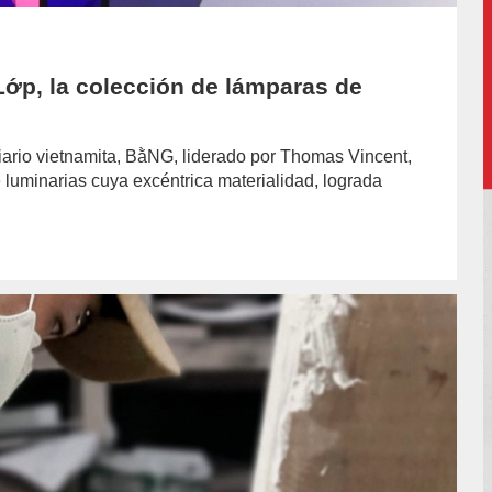
 Lớp, la colección de lámparas de
iario vietnamita, BằNG, liderado por Thomas Vincent,
 luminarias cuya excéntrica materialidad, lograda
hor/redaccion/