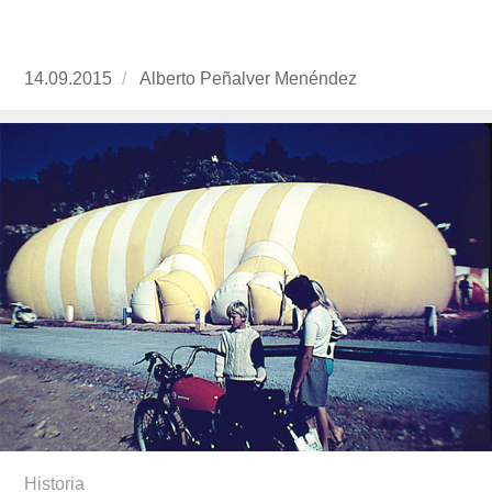
Publicado
14.09.2015
https://www.experimenta.es/author/alberto-
Alberto Peñalver Menéndez
el
penalver-
menendez/
Historia