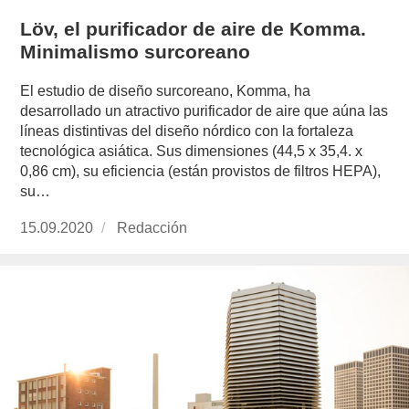
Löv, el purificador de aire de Komma.
Minimalismo surcoreano
El estudio de diseño surcoreano, Komma, ha
desarrollado un atractivo purificador de aire que aúna las
líneas distintivas del diseño nórdico con la fortaleza
tecnológica asiática. Sus dimensiones (44,5 x 35,4. x
0,86 cm), su eficiencia (están provistos de filtros HEPA),
su…
Publicado
15.09.2020
https://www.experimenta.es/author/redaccion/
Redacción
el