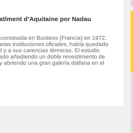
Batîment d’Aquitaine por Nadau
 construida en Burdeos (Francia) en 1972.
arias instituciones oficiales, había quedado
ad y a sus carencias térmicas. El estudio
itado añadiendo un doble revestimiento de
 abriendo una gran galería diáfana en el
hor/produccion/