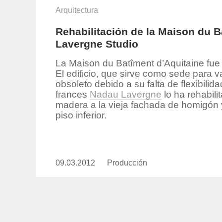
Arquitectura
Rehabilitación de la Maison du 
Lavergne Studio
La Maison du Batîment d’Aquitaine fue
El edificio, que sirve como sede para v
obsoleto debido a su falta de flexibilid
frances
Nadau Lavergne
lo ha rehabil
madera a la vieja fachada de homigón y
piso inferior.
09.03.2012
Publicado
Producción
https://www.experimenta.es/aut
el