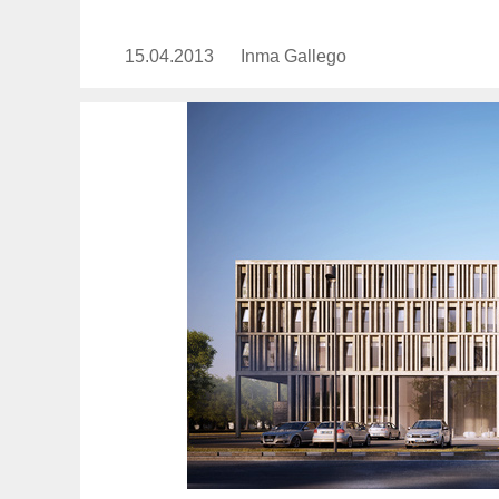
15.04.2013
Publicado
Inma Gallego
https://www.experimenta.es/au
el