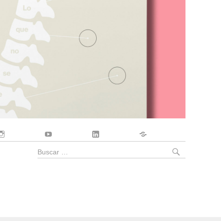
Instagram
YouTube
LinkedIn
Contacto
BUSCA
Buscar
por: