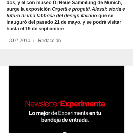
dos, y el con museo Di Neue Sammlung de Munich,
surge la exposición
Orgetti e progetti. Alessi: storia e
futuro di una fabbrica del design italiano
que se
inauguró del pasado 21 de mayo, y se podrá visitar
hasta el 19 de septiembre.
Publicado
13.07.2010
https://www.experimenta.es/author/redaccion/
Redacción
el