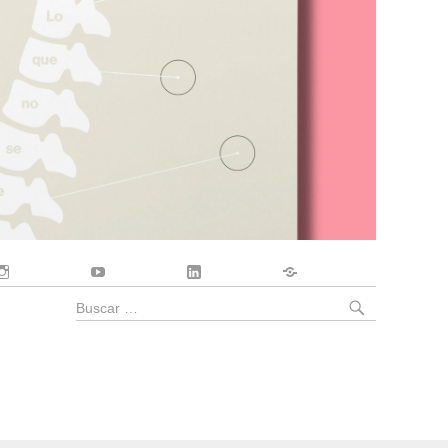
Instagram
YouTube
LinkedIn
Contacto
BUSCA
Buscar
por: