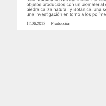
objetos producidos con un biomaterial 
piedra caliza natural, y Botanica, una
una investigación en torno a los polímero
12.06.2012
Publicado
Producción
https://www.experimenta.es/aut
el