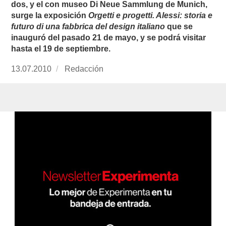
dos, y el con museo Di Neue Sammlung de Munich,
surge la exposición
Orgetti e progetti. Alessi: storia e
futuro di una fabbrica del design italiano
que se
inauguró del pasado 21 de mayo, y se podrá visitar
hasta el 19 de septiembre.
Publicado
13.07.2010
https://www.experimenta.es/author/redaccion/
Redacción
el