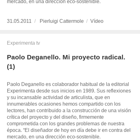
mercado, en una dirección eco-sostenible.
Publicado
31.05.2011
https://www.experimenta.es/author/pierluigi-
Pierluigi Cattermole
Formato
Vídeo
el
cattermole/
Experimenta tv
Paolo Deganello. Mi proyecto radical.
(1)
Paolo Deganello es colaborador habitual de la editorial
Experimenta desde sus inicios en 1989. Sus reflexiones
y su incansable actividad de articulista, que en
innumerables ocasiones hemos compartido con los
lectores, han contribuido a la construcción de una visión
crítica del proyecto y del diseño, firmemente
comprometida con los grandes problemas de nuestra
época. “El diseñador de hoy en día debe ir en contra del
mercado, en una dirección eco-sostenible.