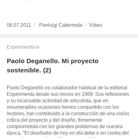
Publicado
06.07.2011
https://www.experimenta.es/author/pierluigi-
Pierluigi Cattermole
Formato
Vídeo
el
cattermole/
Experimenta tv
Paolo Deganello. Mi proyecto
sostenible. (2)
Paolo Deganello es colaborador habitual de la editorial
Experimenta desde sus inicios en 1989. Sus reflexiones
y su incansable actividad de articulista, que en
innumerables ocasiones hemos compartido con los
lectores, han contribuido a la construcción de una visión
crítica del proyecto y del diseño, firmemente
comprometida con los grandes problemas de nuestra
época. “El diseñador de hoy en día debe ir en contra del