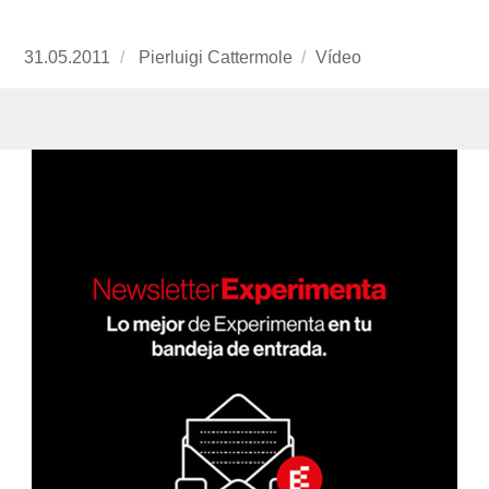
Publicado
31.05.2011
https://www.experimenta.es/author/pierluigi-
Pierluigi Cattermole
Formato
Vídeo
el
cattermole/