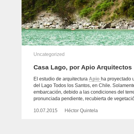
Uncategorized
Casa Lago, por Apio Arquitectos
El estudio de arquitectura
Apio
ha proyectado u
del Lago Todos los Santos, en Chile. Solament
embarcación, debido a las condiciones del terr
pronunciada pendiente, recubierta de vegetació
10.07.2015
Publicado
Héctor Quintela
https://www.experimenta.es/au
el