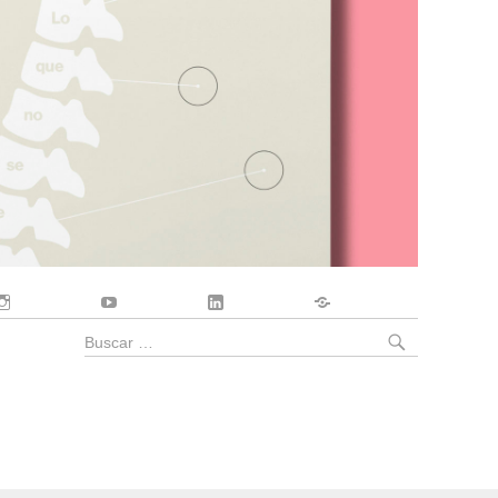
Instagram
YouTube
LinkedIn
Contacto
BUSCA
Buscar
por: