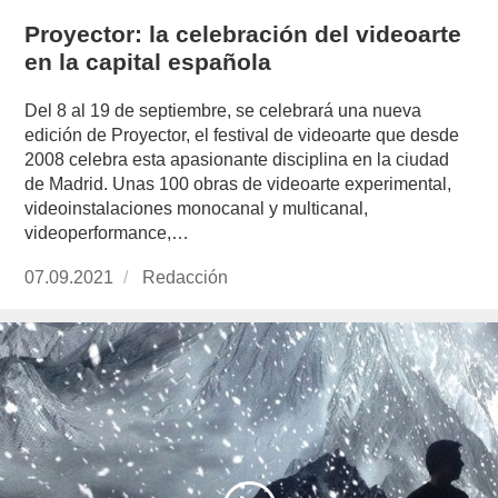
Proyector: la celebración del videoarte
en la capital española
Del 8 al 19 de septiembre, se celebrará una nueva
edición de Proyector, el festival de videoarte que desde
2008 celebra esta apasionante disciplina en la ciudad
de Madrid. Unas 100 obras de videoarte experimental,
videoinstalaciones monocanal y multicanal,
videoperformance,…
Publicado
07.09.2021
https://www.experimenta.es/author/redaccion/
Redacción
el