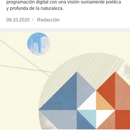
programación digital con una visión sumamente poética
y profunda de la naturaleza.
Publicado
09.10.2020
https://www.experimenta.es/author/redaccion/
Redacción
el