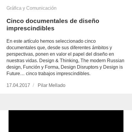
Gráfica y Comunicación
Cinco documentales de diseño
imprescindibles
En este artículo hemos seleccionado cinco
documentales que, desde sus diferentes ámbitos y
perspectivas, ponen en valor el papel del diseño en
nuestras vidas. Design & Thinking, The modern Russian
design, Función y Forma, Design Disruptors y Design is
Future… cinco trabajos imprescindibles.
Publicado
17.04.2017
https://www.experimenta.es/author/pilar-
Pilar Mellado
el
mellado/