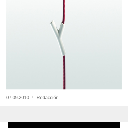
Publicado
07.09.2010
https://www.experimenta.es/author/redaccion/
Redacción
el