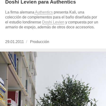
Doshi Levien para Authentics
La firma alemana
Authentics
presenta Kali, una
colección de complementos para el baño diseñada por
el estudio londinense
Doshi Levien
y compuesta por un
armario de espejo, además de otros doce accesorios.
Publicado
29.01.2011
https://www.experimenta.es/author/produccion
Producción
el