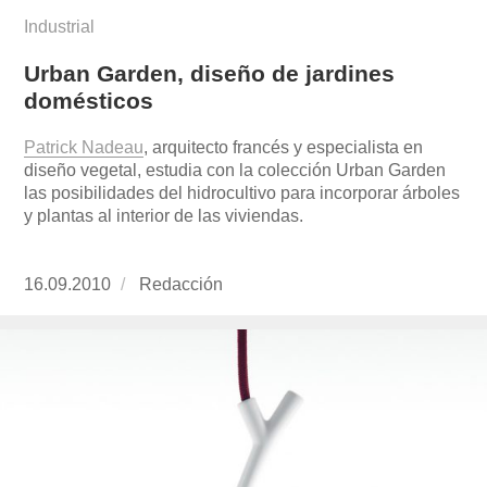
Industrial
Urban Garden, diseño de jardines
domésticos
Patrick Nadeau
, arquitecto francés y especialista en
diseño vegetal, estudia con la colección Urban Garden
las posibilidades del hidrocultivo para incorporar árboles
y plantas al interior de las viviendas.
Publicado
16.09.2010
https://www.experimenta.es/author/redaccion/
Redacción
el