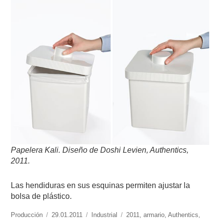
Papelera Kali.
Diseño de Doshi Levien,
Authentics,
2011
.
Las hendiduras en sus esquinas permiten ajustar la
bolsa de plástico.
https://www.experimenta.es/author/produccion/
Producción
Publicado
29.01.2011
Categorías
Industrial
Etiquetas
2011
,
armario
,
Authentics
,