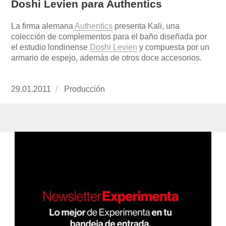
Doshi Levien para Authentics
La firma alemana
Authentics
presenta Kali, una
colección de complementos para el baño diseñada por
el estudio londinense
Doshi Levien
y compuesta por un
armario de espejo, además de otros doce accesorios.
Publicado
29.01.2011
https://www.experimenta.es/author/produccion
Producción
el