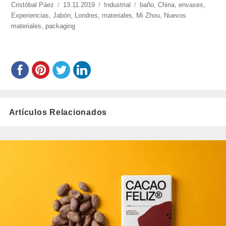
https://www.experimenta.es/author/cristobal-
Cristóbal Páez
Publicado
13.11.2019
Categorías
Industrial
Etiquetas
baño
,
China
,
envases
,
paez/
Experiencias
,
Jabón
el
,
Londres
,
materiales
,
Mi Zhou
,
Nuevos
materiales
,
packaging
Artículos Relacionados