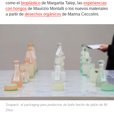
como el
bioplástico
de Margarita Talep, las
experiencias
con hongos
de Maurizio Montalti o los nuevos materiales
a partir de
desechos orgánicos
de Marina Ceccolini.
Soapack, el packaging para productos de baño hecho de jabón de Mi
Zhou