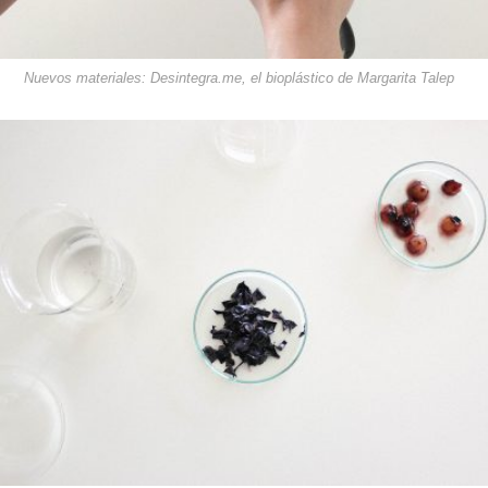
Nuevos materiales: Desintegra.me, el bioplástico de Margarita Talep