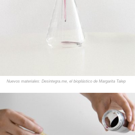
Nuevos materiales: Desintegra.me, el bioplástico de Margarita Talep