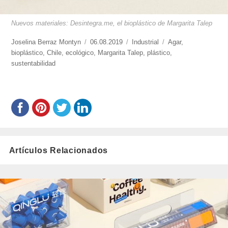
Nuevos materiales: Desintegra.me, el bioplástico de Margarita Talep
https://www.experimenta.es/author/joselina-
Joselina Berraz Montyn
Publicado
06.08.2019
Categorías
Industrial
Etiquetas
Agar
,
berraz-
bioplástico
,
Chile
,
ecológico
el
,
Margarita Talep
,
plástico
,
montyn/
sustentabilidad
Artículos Relacionados