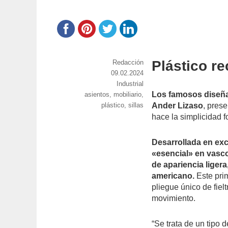
Plástico re
https://www.experimenta.es/author/red
Redacción
Publicado
09.02.2024
el
Categorías
Industrial
Los famosos diseña
Etiquetas
asientos
,
mobiliario
,
plástico
,
sillas
Ander Lizaso
, pres
hace la simplicidad f
Desarrollada en exc
«esencial» en vasco
de apariencia lige
americano.
Este pri
pliegue único de fiel
movimiento.
“Se trata de un tipo d