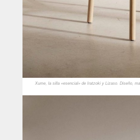
Xume, la silla «esencial» de Iratzoki y Lizaso. Diseño, ma