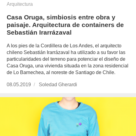
Arquitectura
Casa Oruga, simbiosis entre obra y
paisaje. Arquitectura de containers de
Sebastián Irarrázaval
A los pies de la Cordillera de Los Andes, el arquitecto
chileno Sebastián Irarrázaval ha utilizado a su favor las
particularidades del terreno para potenciar el diseño de
Casa Oruga, una vivienda situada en la zona residencial
de Lo Barnechea, al noreste de Santiago de Chile.
Publicado
08.05.2019
https://www.experimenta.es/author/soledad-
Soledad Gherardi
el
gherardi/