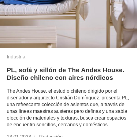
Industrial
PL, sofá y sillón de The Andes House.
Diseño chileno con aires nórdicos
The Andes House, el estudio chileno dirigido por el
diseñador y arquitecto Cristián Domínguez, presenta PL,
una refrescante colección de asientos que, a través de
unas líneas maestras austeras pero definas y una sabia
elección de materiales y texturas, busca crear espacios
de encuentro sencillos, cercanos y domésticos.
Publicado
13.01.2023
https://www.experimenta.es/author/redaccion/
Redacción