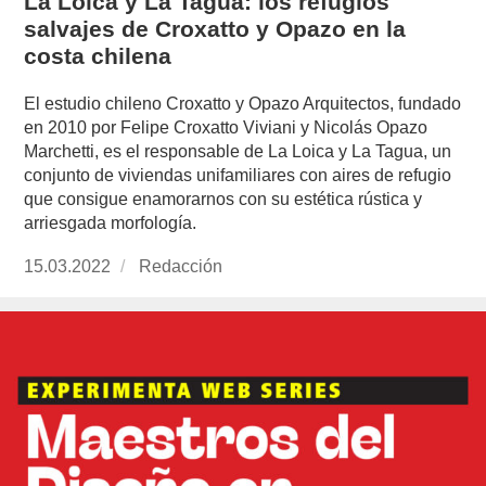
La Loica y La Tagua: los refugios
salvajes de Croxatto y Opazo en la
costa chilena
El estudio chileno Croxatto y Opazo Arquitectos, fundado
en 2010 por Felipe Croxatto Viviani y Nicolás Opazo
Marchetti, es el responsable de La Loica y La Tagua, un
conjunto de viviendas unifamiliares con aires de refugio
que consigue enamorarnos con su estética rústica y
arriesgada morfología.
Publicado
15.03.2022
https://www.experimenta.es/author/redaccion/
Redacción
el