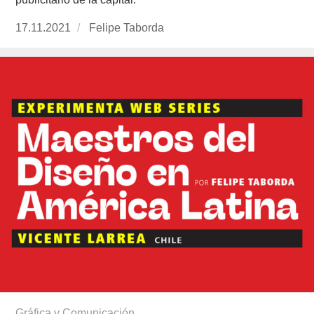
Publicado
17.11.2021
https://www.experimenta.es/author/felipe-
Felipe Taborda
el
taborda/
Gráfica y Comunicación