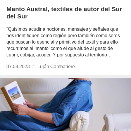
Manto Austral, textiles de autor del Sur
del Sur
“Quisimos acudir a nociones, mensajes y señales que
nos identifiquen como región pero también como seres
que buscan lo esencial y primitivo del textil y para ello
recurrimos al ‘manto’ como el que alude al gesto de
cubrir, cobijar, acoger. Y por supuesto al territorio…
Publicado
07.08.2023
https://www.experimenta.es/author/lujan-
Luján Cambariere
el
cambariere/