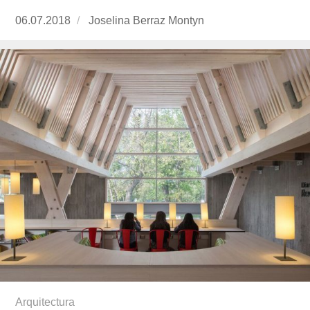
Publicado
06.07.2018
https://www.experimenta.es/author/joselina-
Joselina Berraz Montyn
el
berraz-
montyn/
Arquitectura