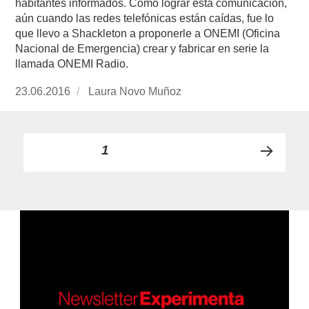
habitantes informados. Cómo lograr esta comunicación,
aún cuando las redes telefónicas están caídas, fue lo
que llevo a Shackleton a proponerle a ONEMI (Oficina
Nacional de Emergencia) crear y fabricar en serie la
llamada ONEMI Radio.
Publicado
23.06.2016
https://www.experimenta.es/author/laura-
Laura Novo Muñoz
el
novo-
munoz/
Paginación
PÁGINA
1
PRÓ
de
XIMA
PÁGI
entradas
NA