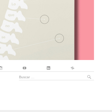
Instagram
YouTube
LinkedIn
Contacto
BUSCA
Buscar
por: