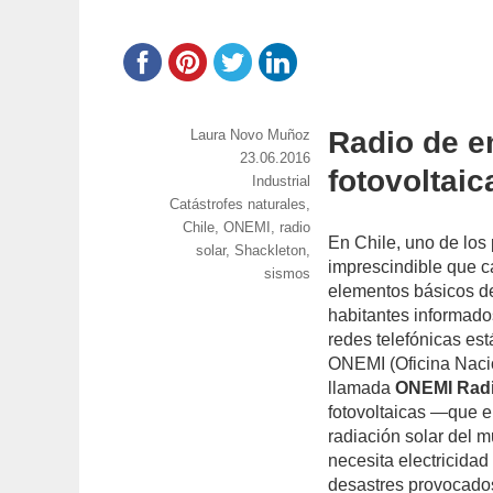
Radio de e
https://www.experimenta.es/author/laura-
Laura Novo Muñoz
novo-
Publicado
23.06.2016
fotovoltaic
munoz/
el
Categorías
Industrial
Etiquetas
Catástrofes naturales
,
Chile
,
ONEMI
,
radio
En Chile, uno de los
solar
,
Shackleton
,
imprescindible que c
sismos
elementos básicos de
habitantes informado
redes telefónicas est
ONEMI (Oficina Nacio
llamada
ONEMI Rad
fotovoltaicas —que e
radiación solar del 
necesita electricidad
desastres provocados