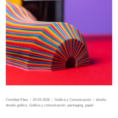
https://www.experimenta.es/author/cristobal-
Cristóbal Páez
Publicado
03.03.2026
Categorías
Gráfica y Comunicación
Etiquetas
diseño
,
paez/
diseño gráfico
,
Gráfica y comunicación
el
,
packaging
,
papel