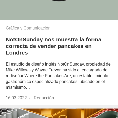
Gráfica y Comunicación
NotOnSunday nos muestra la forma
correcta de vender pancakes en
Londres
El estudio de diseño inglés NotOnSunday, propiedad de
Mike Willows y Wayne Trevor, ha sido el encargado de
rediseñar Where the Pancakes Are, un establecimiento
gastronómico especializado pancakes, ubicado en el
mismísimo…
Publicado
16.03.2022
https://www.experimenta.es/author/redaccion/
Redacción
el