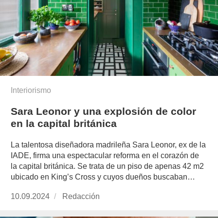
Interiorismo
Sara Leonor y una explosión de color
en la capital británica
La talentosa diseñadora madrileña Sara Leonor, ex de la
IADE, firma una espectacular reforma en el corazón de
la capital británica. Se trata de un piso de apenas 42 m2
ubicado en King’s Cross y cuyos dueños buscaban…
Publicado
10.09.2024
https://www.experimenta.es/author/redaccion/
Redacción
el