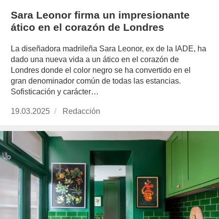
Sara Leonor firma un impresionante
ático en el corazón de Londres
La diseñadora madrileña Sara Leonor, ex de la IADE, ha
dado una nueva vida a un ático en el corazón de
Londres donde el color negro se ha convertido en el
gran denominador común de todas las estancias.
Sofisticación y carácter…
Publicado
19.03.2025
https://www.experimenta.es/author/redaccion/
Redacción
el