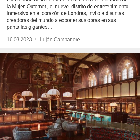
la Mujer, Outernet , el nuevo distrito de entretenimiento
inmersivo en el corazón de Londres, invitó a distintas
creadoras del mundo a exponer sus obras en sus
pantallas gigantes…
Publicado
16.03.2023
https://www.experimenta.es/author/lujan-
Luján Cambariere
el
cambariere/