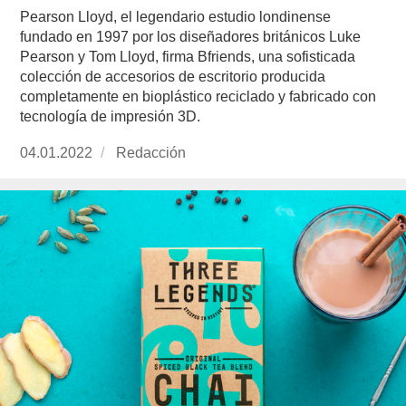
Pearson Lloyd, el legendario estudio londinense
fundado en 1997 por los diseñadores británicos Luke
Pearson y Tom Lloyd, firma Bfriends, una sofisticada
colección de accesorios de escritorio producida
completamente en bioplástico reciclado y fabricado con
tecnología de impresión 3D.
Publicado
04.01.2022
https://www.experimenta.es/author/redaccion/
Redacción
el