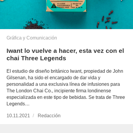
Gráfica y Comunicación
Iwant lo vuelve a hacer, esta vez con el
chai Three Legends
El estudio de diseño británico Iwant, propiedad de John
Gilsenan, ha sido el encargado de dar vida y
personalidad a una exclusiva línea de infusiones para
The London Chai Co., incipiente firma londinense
especializada en este tipo de bebidas. Se trata de Three
Legends…
Publicado
10.11.2021
https://www.experimenta.es/author/redaccion/
Redacción
el