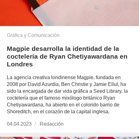
Gráfica y Comunicación
Magpie desarrolla la identidad de la
coctelería de Ryan Chetiyawardana en
Londres
La agencia creativa londinense Magpie, fundada en
2008 por David Azurdia, Ben Christie y Jamie Ellul, ha
sido la encargada de dar vida gráfica a Seed Library, la
coctelería que el famoso mixólogo británico Ryan
Chetiyawardana, ha abierto en el colorido barrio de
Shoreditch, en el corazón de la capital inglesa.
Publicado
04.04.2023
https://www.experimenta.es/author/redaccion/
Redacción
el