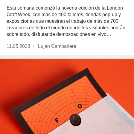
Esta semana comenzó la novena edición de la London
Craft Week, con más de 400 talleres, tiendas pop-up y
exposiciones que muestran el trabajo de más de 700
creadores de todo el mundo donde los visitantes podrán,
sobre todo, disfrutar de demostraciones en vivo…
Publicado
11.05.2023
https://www.experimenta.es/author/lujan-
Luján Cambariere
el
cambariere/