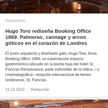
Interiorismo
Hugo Toro rediseña Booking Office
1869. Palmeras, cannage y arcos
góticos en el corazón de Londres
El joven arquitecto y diseñador galo, Hugo Toro, firma
Booking Office 1869, un espectacular espacio
gastronómico ubicado en la planta baja del hotel St.
Pancras Renaissance, parte indivisible de la mítica —y
cinematográfica—estación internacional de trenes
londinense, St. Pancras.
Publicado
15.12.2022
https://www.experimenta.es/author/redaccion/
Redacción
el