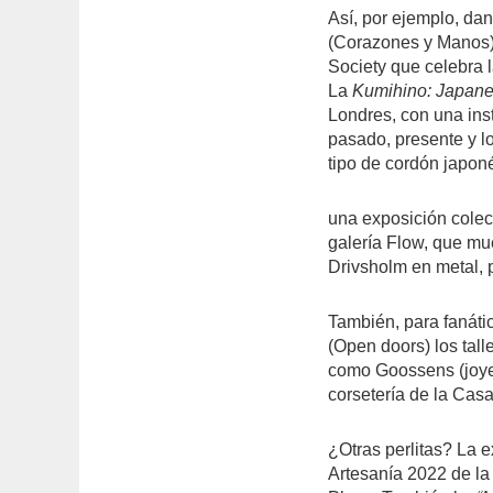
Así, por ejemplo, dan
(Corazones y Manos)
Society que celebra 
La
Kumihino: Japane
Londres, con una inst
pasado, presente y l
tipo de cordón japon
una exposición cole
galería Flow, que mu
Drivsholm en metal, p
También, para fanátic
(Open doors) los tal
como Goossens (joyer
corsetería de la Cas
¿Otras perlitas? La 
Artesanía 2022 de la