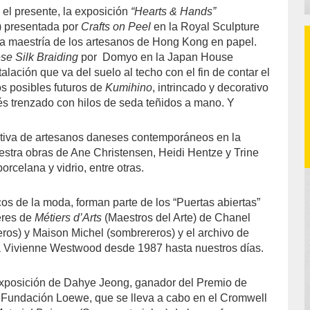
 el presente, la exposición
“Hearts & Hands”
 presentada por
Crafts on Peel
en la Royal Sculpture
la maestría de los artesanos de Hong Kong en papel.
se Silk Braiding
por
Domyo en la Japan House
alación que va del suelo al techo con el fin de contar el
os posibles futuros de
Kumihino
, intrincado y decorativo
és trenzado con hilos de seda teñidos a mano. Y
ctiva de artesanos daneses contemporáneos en la
estra obras de Ane Christensen, Heidi Hentze y Trine
orcelana y vidrio, entre otras.
os de la moda, forman parte de los “Puertas abiertas”
leres de
Métiers d’Arts
(Maestros del Arte) de Chanel
os) y Maison Michel (sombrereros) y el archivo de
a Vivienne Westwood desde 1987 hasta nuestros días.
exposición de Dahye Jeong, ganador del Premio de
 Fundación Loewe, que se lleva a cabo en el Cromwell