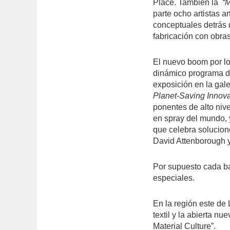
Place. También la
“
parte ocho artistas 
conceptuales detrás 
fabricación con obra
El nuevo boom por l
dinámico programa d
exposición en la gal
Planet-Saving Innova
ponentes de alto nive
en spray del mundo, 
que celebra solucion
David Attenborough y
Por supuesto cada ba
especiales.
En la región este de 
textil y la abierta n
Material Culture”.