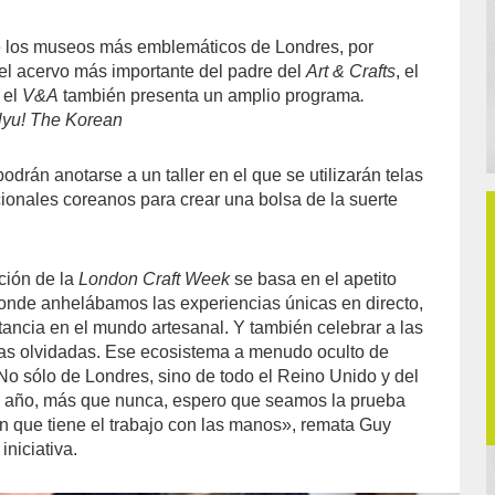
de los museos más emblemáticos de Londres, por
, el acervo más importante del padre del
Art & Crafts
, el
 el
V&A
también presenta un amplio programa
.
lyu! The Korean
podrán anotarse a un taller en el que se utilizarán telas
cionales coreanos para crear una bolsa de la suerte
ción de la
London Craft Week
se basa en el apetito
onde anhelábamos las experiencias únicas en directo,
tancia en el mundo artesanal. Y también celebrar a las
as olvidadas. Ese ecosistema a menudo oculto de
 No sólo de Londres, sino de todo el Reino Unido y del
e año, más que nunca, espero que seamos la prueba
ón que tiene el trabajo con las manos», remata Guy
iniciativa.