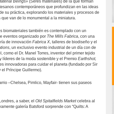
Material Beings»
(Seres materiales)
de la que forman
artesanos contemporáneos que profundizan en las ideas
de su práctica, explorando los materiales y procesos de
s que van de lo monumental a la miniatura.
os biomateriales también es contemplado con un
e eventos organizado por
The Mills
Fabrica
, con una
ería de innovación
Fabrica X
, talleres de biodiseño y el
tions
, un exclusivo evento industrial de un día con de
l, como el Dr. Manel Torres, inventor del primer tejido
y líderes de la moda sostenible y el Premio
Earthshot,
es innovadoras para cuidar el planeta (fundado por Sir
 el Príncipe Guillermo).
rrio –Chelsea, Pimlico, Mayfair- tienen sus paseos
Londres, a saber, el
Old Spitalfields Market
celebra al
uevamente galería Batsford sorprende con “Quilts: A