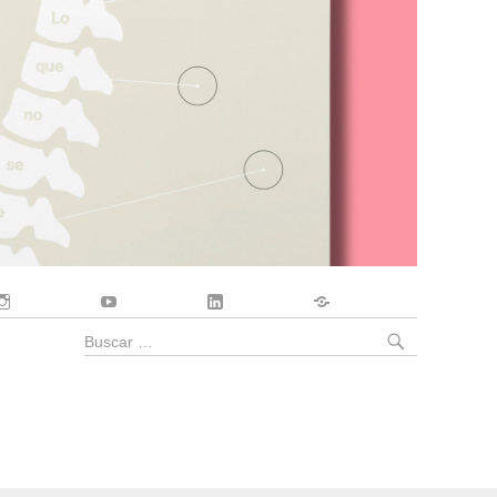
Instagram
YouTube
LinkedIn
Contacto
BUSCA
Buscar
por: