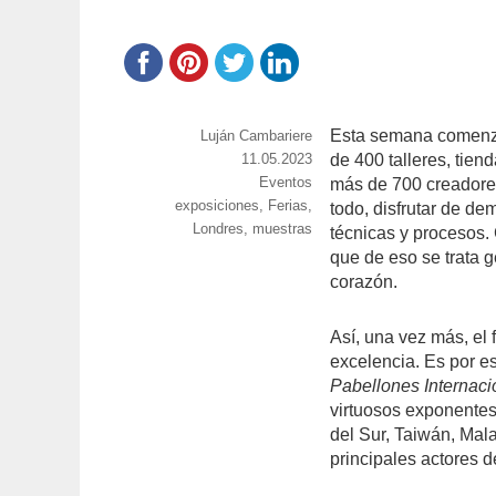
Esta semana comenzó
https://www.experimenta.es/author/lujan-
Luján Cambariere
cambariere/
Publicado
11.05.2023
de 400 talleres, tie
el
Categorías
Eventos
más de 700 creadores
Etiquetas
exposiciones
,
Ferias
,
todo, disfrutar de de
Londres
,
muestras
técnicas y procesos.
que de eso se trata 
corazón.
Así, una vez más, el 
excelencia. Es por es
Pabellones Internaci
virtuosos exponente
del Sur, Taiwán, Mala
principales actores 