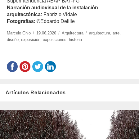
Superintendencia ABAP BAT-FG
Narración audiovisual de la instalación
arquitectónica:
Fabrizio Vidale
Fotografías:
©Edoardo Delille
https://www.experimenta.es/author/marcelo-
Marcelo Ghio
Publicado
19.06.2026
Categorías
Arquitectura
Etiquetas
arquitectura
,
arte
,
ghio/
diseño
,
exposición
el
,
exposiciones
,
historia
Artículos Relacionados