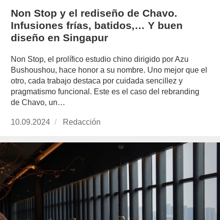
Non Stop y el rediseño de Chavo.
Infusiones frías, batidos,… Y buen
diseño en Singapur
Non Stop, el prolífico estudio chino dirigido por Azu
Bushoushou, hace honor a su nombre. Uno mejor que el
otro, cada trabajo destaca por cuidada sencillez y
pragmatismo funcional. Este es el caso del rebranding
de Chavo, un…
Publicado
10.09.2024
https://www.experimenta.es/author/redaccion/
Redacción
el