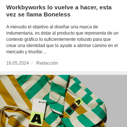
Workbyworks lo vuelve a hacer, esta
vez se llama Boneless
A menudo el objetivo al diseñar una marca de
indumentaria, es dotar al producto que representa de un
contexto gráfico lo suficientemente robusto para que
crear una identidad que lo ayude a abrirse camino en el
mercado y triunfar…
Publicado
16.05.2024
https://www.experimenta.es/author/redaccion/
Redacción
el