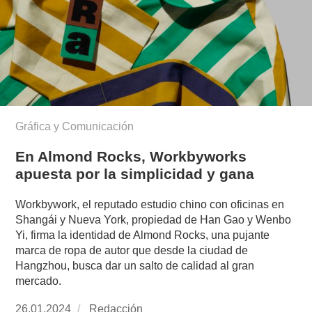
Gráfica y Comunicación
En Almond Rocks, Workbyworks
apuesta por la simplicidad y gana
Workbywork, el reputado estudio chino con oficinas en
Shangái y Nueva York, propiedad de Han Gao y Wenbo
Yi, firma la identidad de Almond Rocks, una pujante
marca de ropa de autor que desde la ciudad de
Hangzhou, busca dar un salto de calidad al gran
mercado.
Publicado
26.01.2024
https://www.experimenta.es/author/redaccion/
Redacción