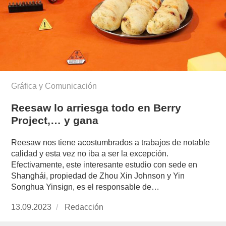
Gráfica y Comunicación
Reesaw lo arriesga todo en Berry
Project,… y gana
Reesaw nos tiene acostumbrados a trabajos de notable
calidad y esta vez no iba a ser la excepción.
Efectivamente, este interesante estudio con sede en
Shanghái, propiedad de Zhou Xin Johnson y Yin
Songhua Yinsign, es el responsable de…
Publicado
13.09.2023
https://www.experimenta.es/author/redaccion/
Redacción
el