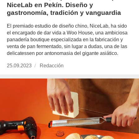
NiceLab en Pekín. Diseño y
gastronomía, tradición y vanguardia
El premiado estudio de diseño chino, NiceLab, ha sido
el encargado de dar vida a Woo House, una ambiciosa
panadería boutique especializada en la fabricación y
venta de pan fermentado, sin lugar a dudas, una de las
delicatessen por antonomasia del gigante asiático.
Publicado
25.09.2023
https://www.experimenta.es/author/redaccion/
Redacción
el