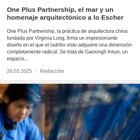
One Plus Partnership, el mar y un
homenaje arquitectónico a lo Escher
One Plus Partnership, la práctica de arquitectura china
fundada por Virginia Lung, firma un impresionante
diseño en el que el ladrillo visto adquiere una dimensión
completamente radical. Se trata de Gaoxingli Insun, un
espacio…
Publicado
28.03.2025
https://www.experimenta.es/author/redaccion/
Redacción
el