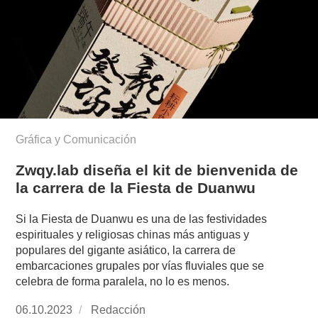
Gráfica y Comunicación
Zwqy.lab diseña el kit de bienvenida de
la carrera de la Fiesta de Duanwu
Si la Fiesta de Duanwu es una de las festividades
espirituales y religiosas chinas más antiguas y
populares del gigante asiático, la carrera de
embarcaciones grupales por vías fluviales que se
celebra de forma paralela, no lo es menos.
Publicado
06.10.2023
https://www.experimenta.es/author/redaccion/
Redacción