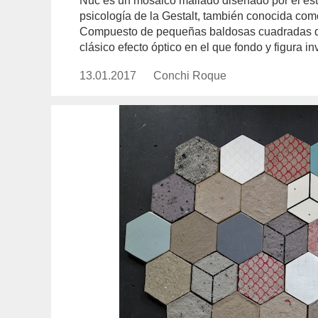
Nuc es un mosaico mallado diseñado por el estu
psicología de la Gestalt, también conocida como
Compuesto de pequeñas baldosas cuadradas de 
clásico efecto óptico en el que fondo y figura in
13.01.2017
Publicado
Conchi Roque
https://www.experimenta.es/aut
el
roque/