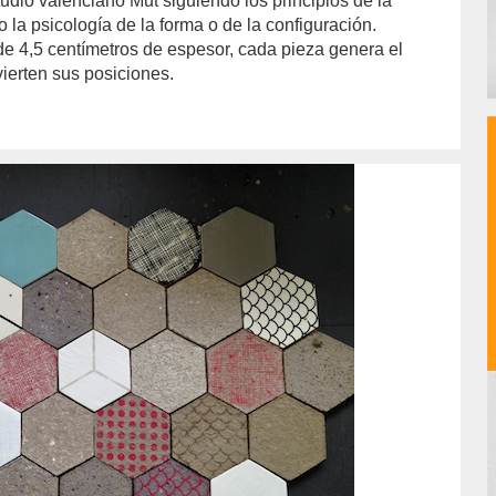
dio valenciano Mut siguiendo los principios de la
 la psicología de la forma o de la configuración.
4,5 centímetros de espesor, cada pieza genera el
vierten sus posiciones.
hor/conchi-