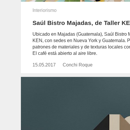
Interiorismo
Saúl Bistro Majadas, de Taller K
Ubicado en Majadas (Guatemala), Saúl Bistro Ma
KEN, con sedes en Nueva York y Guatemala. Par
patrones de materiales y de texturas locales co
El café está abierto al aire libre.
15.05.2017
Publicado
Conchi Roque
https://www.experimenta.es/aut
el
roque/