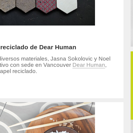
 reciclado de Dear Human
versos materiales, Jasna Sokolovic y Noel
ativo con sede en Vancouver
Dear Human
,
apel reciclado.
or/pia/