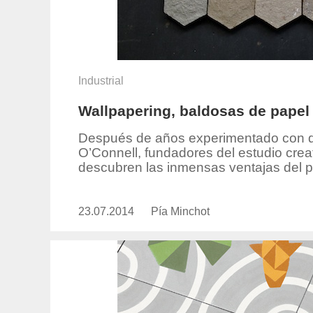
Industrial
Wallpapering, baldosas de papel
Después de años experimentado con di
O’Connell, fundadores del estudio cre
descubren las inmensas ventajas del p
23.07.2014
Publicado
Pía Minchot
https://www.experimenta.es/auth
el