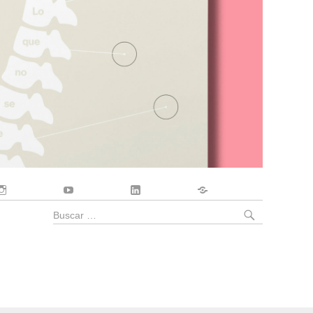
Instagram
YouTube
LinkedIn
Contacto
BUSCA
Buscar
por: