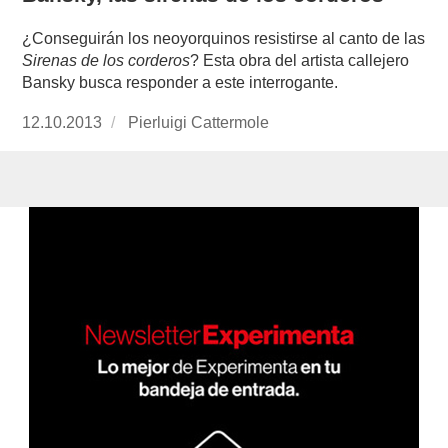
¿Conseguirán los neoyorquinos resistirse al canto de las
Sirenas de los corderos
? Esta obra del artista callejero
Bansky busca responder a este interrogante.
Publicado
12.10.2013
https://www.experimenta.es/author/pierluigi-
Pierluigi Cattermole
el
cattermole/