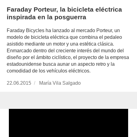
Faraday Porteur, la bicicleta eléctrica
inspirada en la posguerra
Faraday Bicycles ha lanzado al mercado Porteur, un
modelo de bicicleta eléctrica que combina el pedaleo
asistido mediante un motor y una estética clásica.
Enmarcado dentro del creciente interés del mundo del
diseño por el ámbito ciclístico, el proyecto de la empresa
estadounidense busca aunar un aspecto retro y la
comodidad de los vehículos eléctricos.
Publicado
22.06.2015
https://www.experimenta.es/author/mariavila/
María Vila Salgado
el