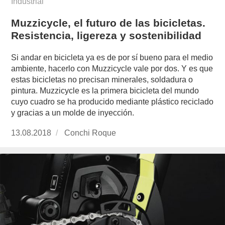
Industrial
Muzzicycle, el futuro de las bicicletas.
Resistencia, ligereza y sostenibilidad
Si andar en bicicleta ya es de por sí bueno para el medio
ambiente, hacerlo con Muzzicycle vale por dos. Y es que
estas bicicletas no precisan minerales, soldadura o
pintura. Muzzicycle es la primera bicicleta del mundo
cuyo cuadro se ha producido mediante plástico reciclado
y gracias a un molde de inyección.
Publicado
13.08.2018
https://www.experimenta.es/author/conchi-
Conchi Roque
el
roque/