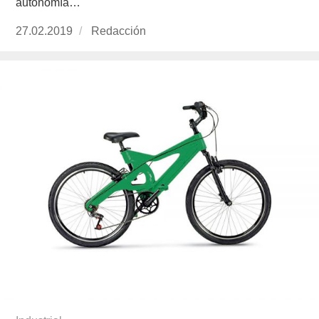
autonomía…
Publicado
27.02.2019
https://www.experimenta.es/author/redaccion/
Redacción
el