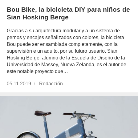
Bou Bike, la bicicleta DIY para niños de
Sian Hosking Berge
Gracias a su arquitectura modular y a un sistema de
pernos y encajes señalizados con colores, la bicicleta
Bou puede ser ensamblada completamente, con la
supervisión e un adulto, por su futuro usuario. Sian
Hosking Berge, alumno de la Escuela de Diseño de la
Universidad de Massey, Nueva Zelanda, es el autor de
este notable proyecto que…
Publicado
05.11.2019
https://www.experimenta.es/author/redaccion/
Redacción
el