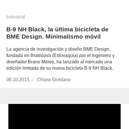
Industrial
B-9 NH Black, la última bicicleta de
BME Design. Minimalismo móvil
La agencia de investigación y diseño BME Design,
fundada en Bratislava (Eslovaquia) por el ingeniero y
diseñador Brano Meres, ha lanzado al mercado una
edición limitada de su nueva bicicleta B-9 NH Black.
Publicado
06.10.2015
https://www.experimenta.es/author/chiara-
Chiara Giordano
el
giordano/