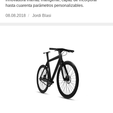
hasta cuarenta parámetros personalizables.
Publicado
08.08.2018
https://www.experimenta.es/author/jordi-
Jordi Blasi
el
blasi/