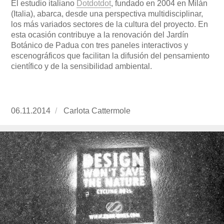
El estudio italiano
Dotdotdot
, fundado en 2004 en Milán
(Italia), abarca, desde una perspectiva multidisciplinar,
los más variados sectores de la cultura del proyecto. En
esta ocasión contribuye a la renovación del Jardín
Botánico de Padua con tres paneles interactivos y
escenográficos que facilitan la difusión del pensamiento
científico y de la sensibilidad ambiental.
Publicado
06.11.2014
https://www.experimenta.es/author/Carlota%2
Carlota Cattermole
el