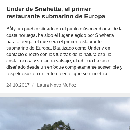
Under de Snøhetta, el primer
restaurante submarino de Europa
Båly, un pueblo situado en el punto más meridional de la
costa noruega, ha sido el lugar elegido por Snøhetta
para albergar el que será el primer restaurante
submarino de Europa. Bautizado como Under y en
contacto directo con las fuerzas de la naturaleza, la
costa rocosa y su fauna salvaje, el edificio ha sido
diseñado desde un enfoque completamente sostenible y
respetuoso con un entorno en el que se mimetiza.
Publicado
24.10.2017
https://www.experimenta.es/author/laura-
Laura Novo Muñoz
el
novo-
munoz/