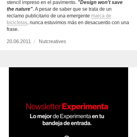
stencil impreso en el pavimento.
"Design won't save
the nature"
. A pesar de saber que se trata de un
reclamo publicitario de una emergente
marca de
bicicletas
, nunca estuvimos más en desacuerdo con una
frase.
Publicado
20.06.2011
https://www.experimenta.es/author/Nutcreativ
Nutcreatives
el