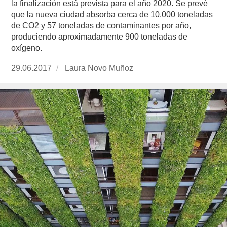
la finalización está prevista para el año 2020. Se prevé
que la nueva ciudad absorba cerca de 10.000 toneladas
de CO2 y 57 toneladas de contaminantes por año,
produciendo aproximadamente 900 toneladas de
oxígeno.
Publicado
29.06.2017
https://www.experimenta.es/author/laura-
Laura Novo Muñoz
el
novo-
munoz/