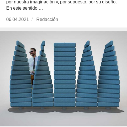
por nuestra imaginación y, por supuesto, por su diseño.
En este sentido,…
Publicado
06.04.2021
https://www.experimenta.es/author/redaccion/
Redacción
el