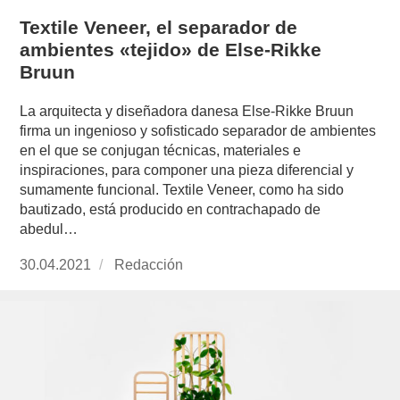
Textile Veneer, el separador de
ambientes «tejido» de Else-Rikke
Bruun
La arquitecta y diseñadora danesa Else-Rikke Bruun
firma un ingenioso y sofisticado separador de ambientes
en el que se conjugan técnicas, materiales e
inspiraciones, para componer una pieza diferencial y
sumamente funcional. Textile Veneer, como ha sido
bautizado, está producido en contrachapado de
abedul…
Publicado
30.04.2021
https://www.experimenta.es/author/redaccion/
Redacción
el