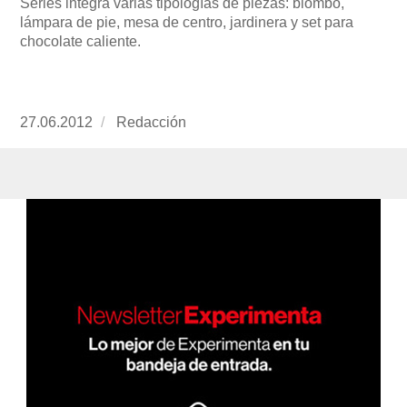
Series integra varias tipologías de piezas: biombo,
lámpara de pie, mesa de centro, jardinera y set para
chocolate caliente.
Publicado
27.06.2012
https://www.experimenta.es/author/redaccion/
Redacción
el