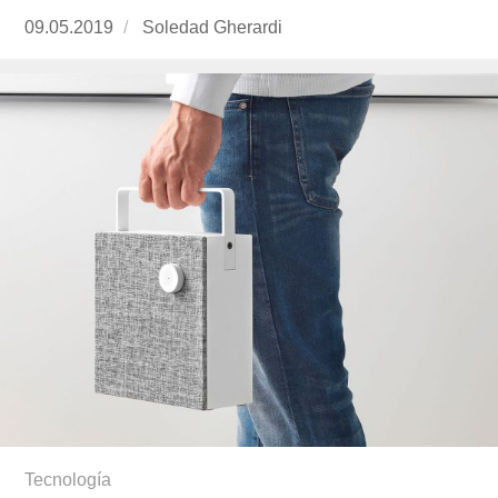
Publicado
09.05.2019
https://www.experimenta.es/author/soledad-
Soledad Gherardi
el
gherardi/
Tecnología