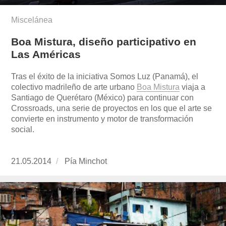
Miscelánea
Boa Mistura, diseño participativo en
Las Américas
Tras el éxito de la iniciativa Somos Luz (Panamá), el
colectivo madrileño de arte urbano
Boa Mistura
viaja a
Santiago de Querétaro (México) para continuar con
Crossroads, una serie de proyectos en los que el arte se
convierte en instrumento y motor de transformación
social.
Publicado
21.05.2014
https://www.experimenta.es/author/pia/
Pía Minchot
el