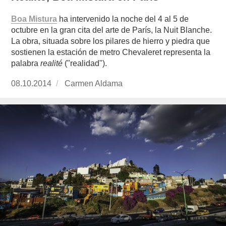
Boa Mistura
ha intervenido la noche del 4 al 5 de
octubre en la gran cita del arte de París, la Nuit Blanche.
La obra, situada sobre los pilares de hierro y piedra que
sostienen la estación de metro Chevaleret representa la
palabra
realité
("realidad").
Publicado
08.10.2014
https://www.experimenta.es/author/carmen-
Carmen Aldama
el
aldama/