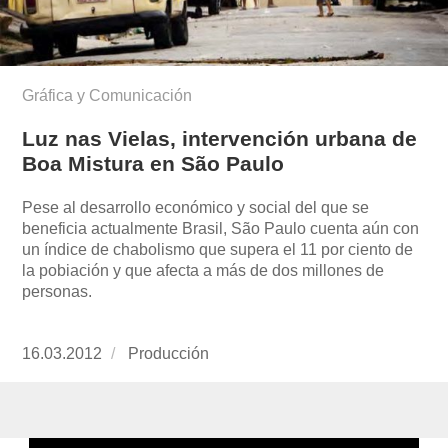
Gráfica y Comunicación
Luz nas Vielas, intervención urbana de
Boa Mistura en São Paulo
Pese al desarrollo económico y social del que se
beneficia actualmente Brasil, São Paulo cuenta aún con
un índice de chabolismo que supera el 11 por ciento de
la pobiación y que afecta a más de dos millones de
personas.
Publicado
16.03.2012
https://www.experimenta.es/author/produccion
Producción
el