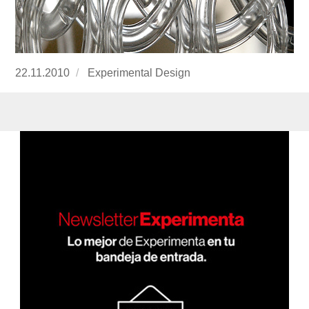
Publicado
22.11.2010
https://www.experimenta.es/author/Experime
Experimental Design
el