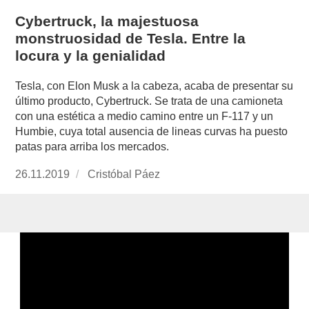
Cybertruck, la majestuosa
monstruosidad de Tesla. Entre la
locura y la genialidad
Tesla, con Elon Musk a la cabeza, acaba de presentar su
último producto, Cybertruck. Se trata de una camioneta
con una estética a medio camino entre un F-117 y un
Humbie, cuya total ausencia de lineas curvas ha puesto
patas para arriba los mercados.
Publicado
26.11.2019
https://www.experimenta.es/author/cristobal-
Cristóbal Páez
el
paez/