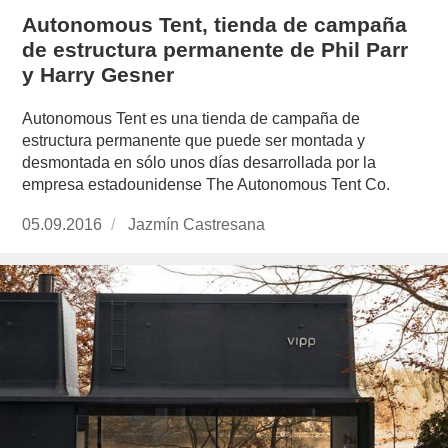
Autonomous Tent, tienda de campaña
de estructura permanente de Phil Parr
y Harry Gesner
Autonomous Tent es una tienda de campaña de
estructura permanente que puede ser montada y
desmontada en sólo unos días desarrollada por la
empresa estadounidense The Autonomous Tent Co.
Publicado
05.09.2016
https://www.experimenta.es/author/jazmin-
Jazmín Castresana
el
castresana/