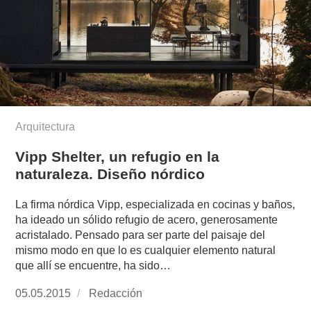
Arquitectura
Vipp Shelter, un refugio en la
naturaleza. Diseño nórdico
La firma nórdica Vipp, especializada en cocinas y baños,
ha ideado un sólido refugio de acero, generosamente
acristalado. Pensado para ser parte del paisaje del
mismo modo en que lo es cualquier elemento natural
que allí se encuentre, ha sido…
Publicado
05.05.2015
https://www.experimenta.es/author/redaccion/
Redacción
el