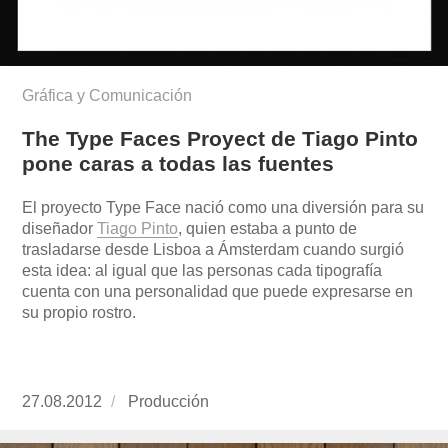
Gráfica y Comunicación
The Type Faces Proyect de Tiago Pinto
pone caras a todas las fuentes
El proyecto Type Face nació como una diversión para su
diseñador
Tiago Pinto
, quien estaba a punto de
trasladarse desde Lisboa a Ámsterdam cuando surgió
esta idea: al igual que las personas cada tipografía
cuenta con una personalidad que puede expresarse en
su propio rostro.
Publicado
27.08.2012
https://www.experimenta.es/author/produccion
Producción
el