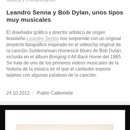
Leandro Senna y Bob Dylan, unos tipos
muy musicales
El diseñador gráfico y director artístico de origen
brasileño
Leandro Senna
nos sorprende con un original
proyecto tipográfico inspirado en el videoclip original de
la canción
Subterranean Homesick Blues
de Bob Dylan,
incluida en el álbum
Bringing it All Back Home
del 1965.
Se trata de uno de los primeros videos musicales de la
historia de la música en el que el cantautor expone
tarjetas con algunas palabras de la canción.
Publicado
24.10.2012
https://www.experimenta.es/author/Pablo%20
Pablo Cattermole
el