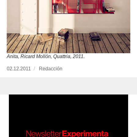
Anita, Ricard Mollón, Quattria, 2011.
Publicado
02.12.2011
https://www.experimenta.es/author/redaccion/
Redacción
el