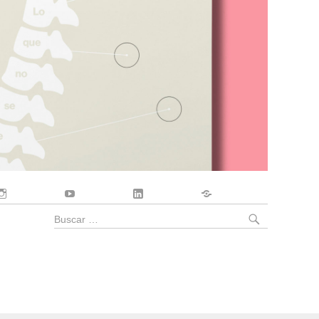
Instagram
YouTube
LinkedIn
Contacto
BUSCA
Buscar
por: