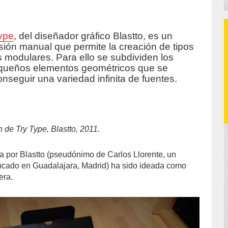
ype
, del diseñador gráfico Blastto, es un
accion/
sión manual que permite la creación de tipos
 modulares. Para ello se subdividen los
equeños elementos geométricos que se
seguir una variedad infinita de fuentes.
 de Try Type, Blastto, 2011.
a por Blastto (pseudónimo de Carlos Llorente, un
incado en Guadalajara, Madrid) ha sido ideada como
era.