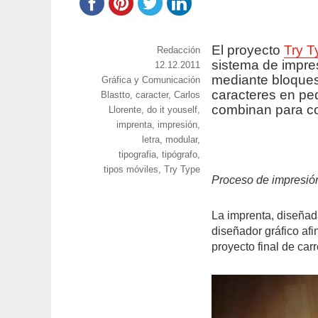
El proyecto
Try T
https://www.experimenta.es/author/red
Redacción
sistema de impre
Publicado
12.12.2011
mediante bloques
Categorías
Gráfica y Comunicación
el
caracteres en p
Etiquetas
Blastto
,
caracter
,
Carlos
combinan para con
Llorente
,
do it youself
,
imprenta
,
impresión
,
letra
,
modular
,
tipografia
,
tipógrafo
,
tipos móviles
,
Try Type
Proceso de impresión
La imprenta, diseñad
diseñador gráfico af
proyecto final de carr