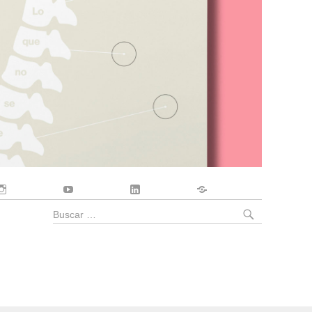
Instagram
YouTube
LinkedIn
Contacto
BUSCA
Buscar
por: