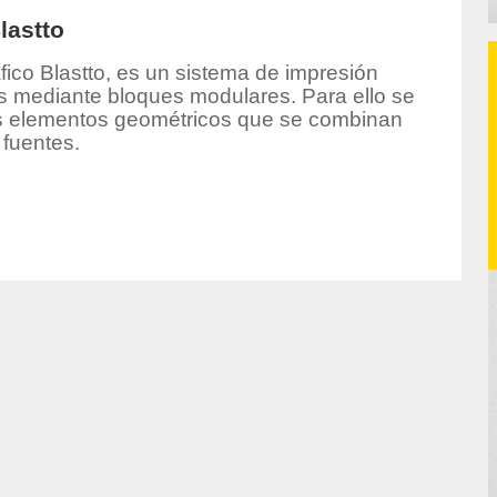
lastto
áfico Blastto, es un sistema de impresión
os mediante bloques modulares. Para ello se
s elementos geométricos que se combinan
 fuentes.
hor/redaccion/