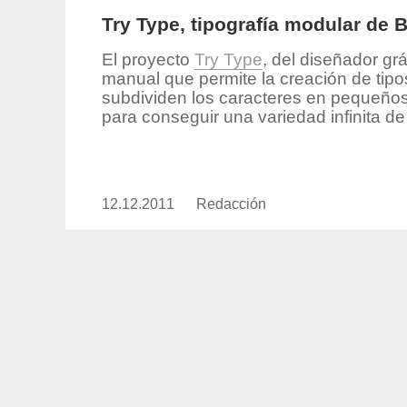
Try Type, tipografía modular de B
El proyecto
Try Type
, del diseñador gr
manual que permite la creación de tip
subdividen los caracteres en pequeño
para conseguir una variedad infinita de
12.12.2011
Publicado
Redacción
https://www.experimenta.es/aut
el