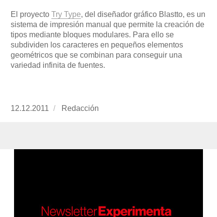
El proyecto
Try Type
, del diseñador gráfico Blastto, es un
sistema de impresión manual que permite la creación de
tipos mediante bloques modulares. Para ello se
subdividen los caracteres en pequeños elementos
geométricos que se combinan para conseguir una
variedad infinita de fuentes.
Publicado
12.12.2011
https://www.experimenta.es/author/redaccion/
Redacción
el