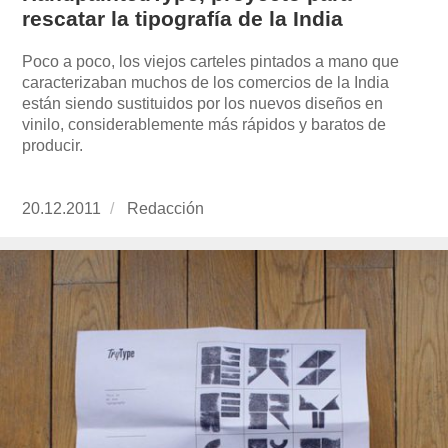
rescatar la tipografía de la India
Poco a poco, los viejos carteles pintados a mano que
caracterizaban muchos de los comercios de la India
están siendo sustituidos por los nuevos diseños en
vinilo, considerablemente más rápidos y baratos de
producir.
Publicado
20.12.2011
https://www.experimenta.es/author/redaccion/
Redacción
el