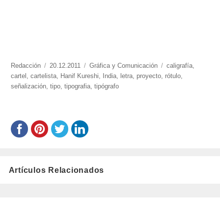
https://www.experimenta.es/author/redaccion/
Redacción
Publicado
20.12.2011
Categorías
Gráfica y Comunicación
Etiquetas
caligrafía
,
cartel
,
cartelista
el
,
Hanif Kureshi
,
India
,
letra
,
proyecto
,
rótulo
,
señalización
,
tipo
,
tipografia
,
tipógrafo
Artículos Relacionados