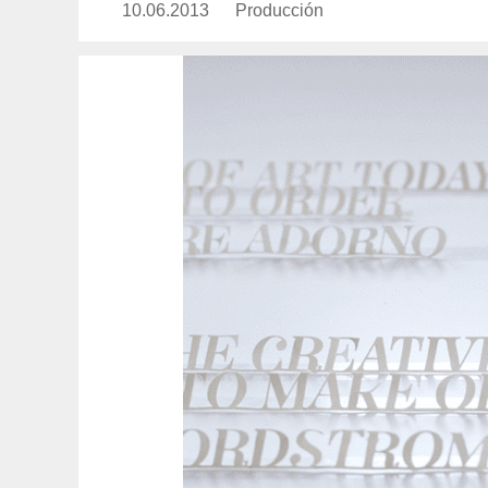
10.06.2013
Publicado
Producción
https://www.experimenta.es/aut
el