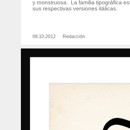
y monstruosa. La familia tipográfica e
sus respectivas versiones itálicas.
08.10.2012
Publicado
Redacción
https://www.experimenta.es/aut
el