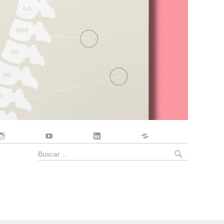
Instagram
YouTube
LinkedIn
Contacto
BUSCA
Buscar
por: