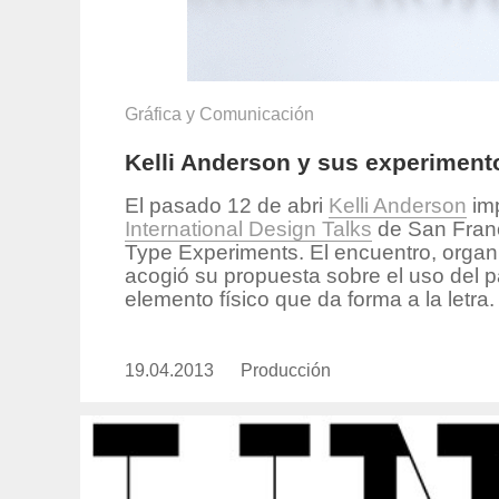
Gráfica y Comunicación
Kelli Anderson y sus experimento
El pasado 12 de abri
Kelli Anderson
imp
International Design Talks
de San Franc
Type Experiments. El encuentro, organ
acogió su propuesta sobre el uso del p
elemento físico que da forma a la letra.
19.04.2013
Publicado
Producción
https://www.experimenta.es/aut
el