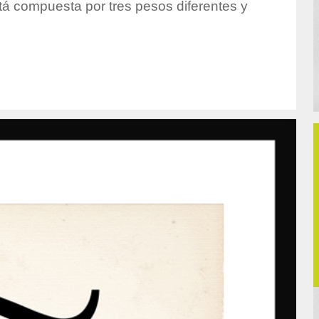
stá compuesta por tres pesos diferentes y
hor/redaccion/