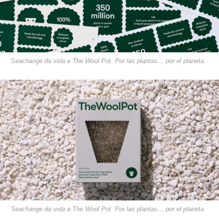
Seachange da vida a The Wool Pot. Por las plantas… por el planeta
Seachange da vida a The Wool Pot. Por las plantas… por el planeta