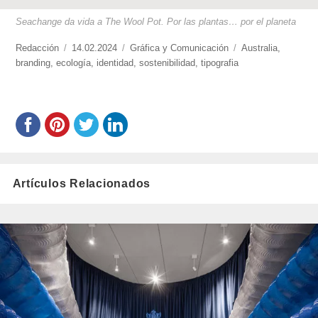
Seachange da vida a The Wool Pot. Por las plantas… por el planeta
https://www.experimenta.es/author/redaccion/
Redacción
Publicado
14.02.2024
Categorías
Gráfica y Comunicación
Etiquetas
Australia
,
branding
,
ecología
el
,
identidad
,
sostenibilidad
,
tipografia
Artículos Relacionados