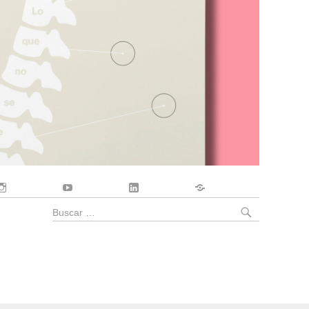
Instagram
YouTube
LinkedIn
Contacto
BUSCA
Buscar
por: