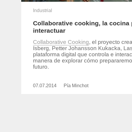
Industrial
Collaborative cooking, la cocina 
interactuar
Collaborative Cooking
, el proyecto cre
Isberg, Petter Johansson Kukacka, Las
plataforma digital que controla e inter
manera de explorar cómo prepararemos
futuro.
07.07.2014
Publicado
Pía Minchot
https://www.experimenta.es/auth
el