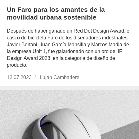
Un Faro para los amantes de la
movilidad urbana sostenible
Después de haber ganado un Red Dot Design Award, el
casco de bicicleta Faro de los diseñadores industriales
Javier Bertani, Juan García Mansilla y Marcos Madia de
la empresa Unit 1, fue galardonado con un oro del IF
Design Award 2023 en la categoría de diseño de
producto.
Publicado
12.07.2023
https://www.experimenta.es/author/lujan-
Luján Cambariere
el
cambariere/