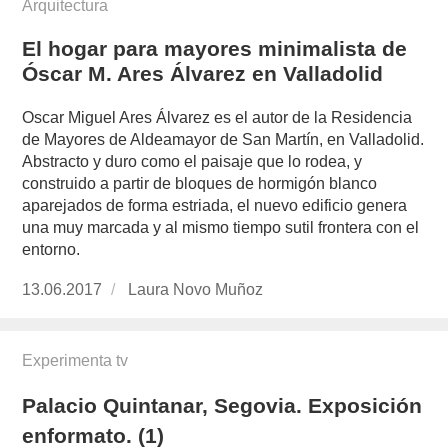
Arquitectura
El hogar para mayores minimalista de
Óscar M. Ares Álvarez en Valladolid
Oscar Miguel Ares Álvarez es el autor de la Residencia
de Mayores de Aldeamayor de San Martín, en Valladolid.
Abstracto y duro como el paisaje que lo rodea, y
construido a partir de bloques de hormigón blanco
aparejados de forma estriada, el nuevo edificio genera
una muy marcada y al mismo tiempo sutil frontera con el
entorno.
Publicado
13.06.2017
https://www.experimenta.es/author/laura-
Laura Novo Muñoz
el
novo-
munoz/
Experimenta tv
Palacio Quintanar, Segovia. Exposición
enformato. (1)