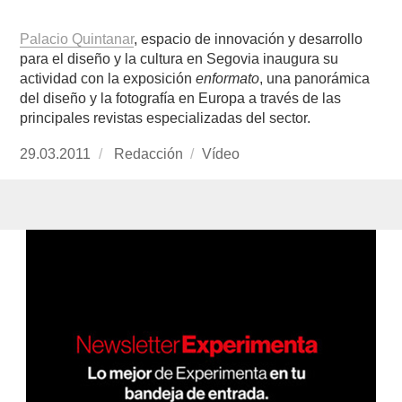
Palacio Quintanar
, espacio de innovación y desarrollo
para el diseño y la cultura en Segovia inaugura su
actividad con la exposición
enformato
, una panorámica
del diseño y la fotografía en Europa a través de las
principales revistas especializadas del sector.
Publicado
29.03.2011
https://www.experimenta.es/author/redaccion/
Redacción
Formato
Vídeo
el