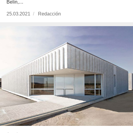
Belin,…
Publicado
25.03.2021
https://www.experimenta.es/author/redaccion/
Redacción
el