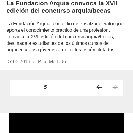
La Fundación Arquia convoca la XVII
edición del concurso arquia/becas
La Fundación Arquia, con el fin de ensalzar el valor que
aporta el conocimiento práctico de una profesión,
convoca la XVII edición del concurso arquia/becas,
destinada a estudiantes de los últimos cursos de
arquitectura y a jóvenes arquitectos recién titulados.
Publicado
07.03.2016
https://www.experimenta.es/author/pilar-
Pilar Mellado
el
mellado/
Paginación
PÁGINA
5
PÁGI
de
NA
ANT
entradas
ERIO
R