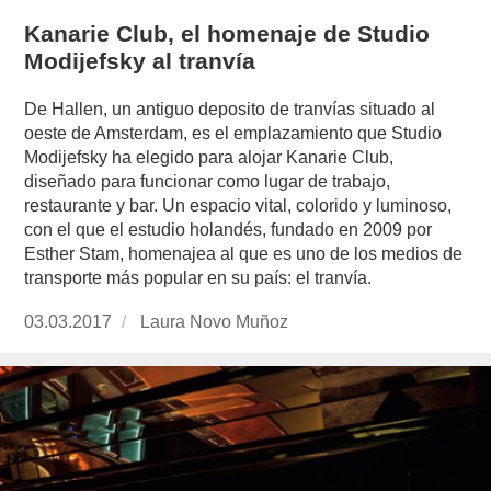
Kanarie Club, el homenaje de Studio
Modijefsky al tranvía
De Hallen, un antiguo deposito de tranvías situado al
oeste de Amsterdam, es el emplazamiento que Studio
Modijefsky ha elegido para alojar Kanarie Club,
diseñado para funcionar como lugar de trabajo,
restaurante y bar. Un espacio vital, colorido y luminoso,
con el que el estudio holandés, fundado en 2009 por
Esther Stam, homenajea al que es uno de los medios de
transporte más popular en su país: el tranvía.
Publicado
03.03.2017
https://www.experimenta.es/author/laura-
Laura Novo Muñoz
el
novo-
munoz/