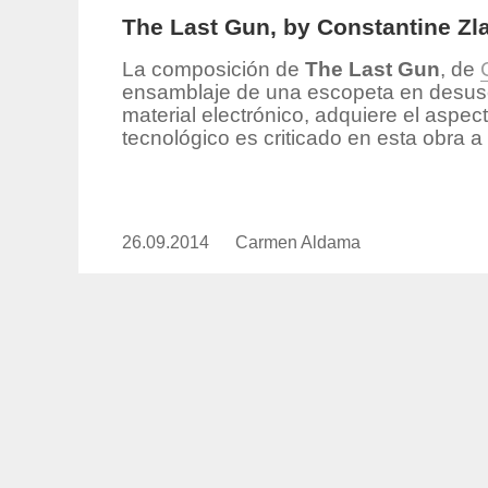
The Last Gun, by Constantine Zl
La composición de
The Last Gun
, de
ensamblaje de una escopeta en desuso
material electrónico, adquiere el aspecto
tecnológico es criticado en esta obra 
26.09.2014
Publicado
Carmen Aldama
https://www.experimenta.es/aut
el
aldama/