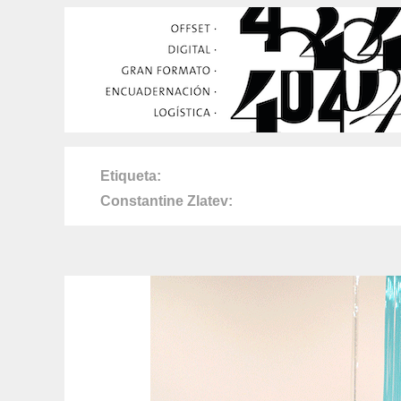
Etiqueta
Constantine Zlatev