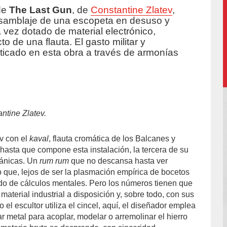
de
The Last Gun
, de
Constantine Zlatev
,
nsamblaje de una escopeta en desuso y
 vez dotado de material electrónico,
o de una flauta. El gasto militar y
iticado en esta obra a través de armonías
ntine Zlatev.
v con el
kaval
, flauta cromática de los Balcanes y
 hasta que compone esta instalación, la tercera de su
cánicas. Un
rum rum
que no descansa hasta ver
o que, lejos de ser la plasmación empírica de bocetos
tado de cálculos mentales. Pero los números tienen que
 material industrial a disposición y, sobre todo, con sus
 el escultor utiliza el cincel, aquí, el diseñador emplea
 metal para acoplar, modelar o arremolinar el hierro