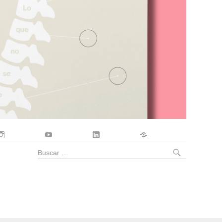
Instagram
YouTube
LinkedIn
Contacto
BUSCA
Buscar
por: