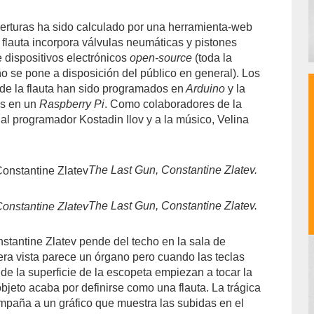
berturas ha sido calculado por una herramienta-web
a flauta incorpora válvulas neumáticas y pistones
 dispositivos electrónicos
open-source
(toda la
ño se pone a disposición del público en general). Los
de la flauta han sido programados en
Arduino
y la
os en un
Raspberry Pi
. Como colaboradores de la
a al programador Kostadin Ilov y a la músico, Velina
The Last Gun, Constantine Zlatev.
The Last Gun, Constantine Zlatev.
nstantine Zlatev pende del techo en la sala de
era vista parece un órgano pero cuando las teclas
 de la superficie de la escopeta empiezan a tocar la
bjeto acaba por definirse como una flauta. La trágica
paña a un gráfico que muestra las subidas en el