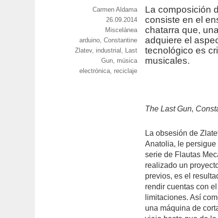
La composición 
https://www.experimenta.es/author/carmen-
Carmen Aldama
consiste en el e
aldama/
Publicado
26.09.2014
chatarra que, una
Categorías
Miscelánea
el
adquiere el aspect
Etiquetas
arduino
,
Constantine
tecnológico es cr
Zlatev
,
industrial
,
Last
musicales.
Gun
,
música
electrónica
,
reciclaje
The Last Gun, Consta
La obsesión de Zlate
Anatolia, le persigue
serie de Flautas Me
realizado un proyect
previos, es el resul
rendir cuentas con el
limitaciones. Así como
una máquina de cortar