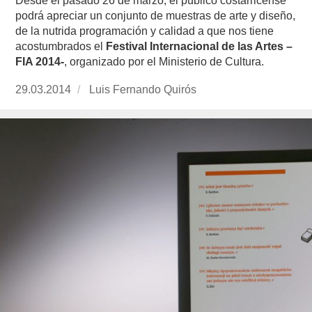
Desde el pasado 26 de marzo, el público costarricense
podrá apreciar un conjunto de muestras de arte y diseño,
de la nutrida programación y calidad a que nos tiene
acostumbrados el
Festival Internacional de las Artes –
FIA 2014-
, organizado por el Ministerio de Cultura.
Publicado
29.03.2014
https://www.experimenta.es/author/luis-
Luis Fernando Quirós
el
fernando-
quiros/