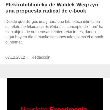
Elektrobiblioteka de Waldek Węgrzyn:
una propuesta radical de e-book
Desde que Borges imaginara una biblioteca infinita en
su relato
La biblioteca de Babel
, el concepto de 'libro' ha
sido objeto de numerosas reinterpretaciones, dando
lugar hoy en día a manifestaciones tales como el e-book
o Internet.
Publicado
07.12.2012
https://www.experimenta.es/author/redaccion/
Redacción
el