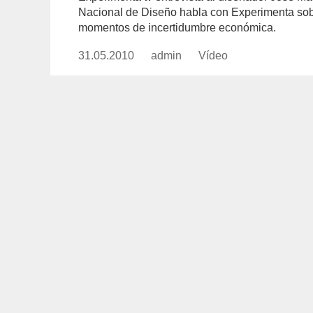
Nacional de Diseño habla con Experimenta sobre
momentos de incertidumbre económica.
31.05.2010
Publicado
admin
https://www.experimenta.es/aut
Vídeo
Formato
el