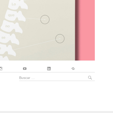
Instagram
YouTube
LinkedIn
Contacto
BUSCA
Buscar
por: