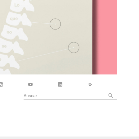
Instagram
YouTube
LinkedIn
Contacto
BUSCA
Buscar
por: