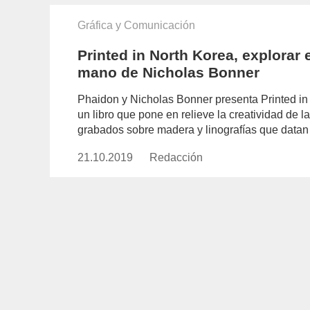
Gráfica y Comunicación
Printed in North Korea, explorar 
mano de Nicholas Bonner
Phaidon y Nicholas Bonner presenta Printed in 
un libro que pone en relieve la creatividad de
grabados sobre madera y linografías que datan 
21.10.2019
Publicado
Redacción
https://www.experimenta.es/aut
el